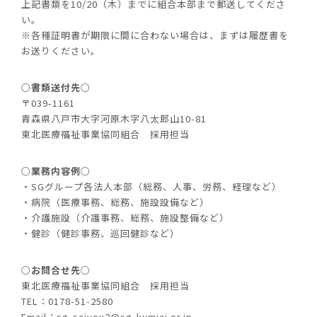
上記書類を10/20（木）までに組合本部まで郵送してくださ
い。
※各種証明書が期限に間に合わない場合は、まずは履歴書を
お送りください。
○書類送付先○
〒039-1161
青森県八戸市大字河原木字八太郎山10-81
東北医療福祉事業協同組合 採用担当
○業務内容例○
・SGグループ各法人本部（総務、人事、労務、経理など）
・病院（医療事務、総務、施設設備など）
・介護施設（介護事務、総務、施設整備など）
・健診（健診事務、巡回健診など）
○お問合せ先○
東北医療福祉事業協同組合 採用担当
TEL：0178-51-2580
Email：sg-saiyou2@sg-kumiai.or.jp