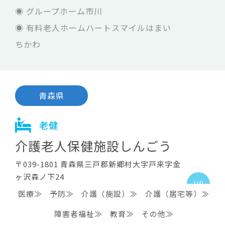
青森県
老健
介護老人保健施設はくじゅ
〒039-1161 青森県八戸市大字河原木字北沼22-
39
TEL.0178-28-4001
はくじゅ訪問介護事業所
HP
はくじゅ訪問入浴介護事業所
シルバー居宅介護支援事業所
下長・上長地区高齢者支援センターは
くじゅ
医療≫
予防≫
介護（施設）≫
介護（居宅等）≫
グループホーム市川
障害者福祉≫
教育≫
その他≫
有料老人ホームハートスマイルはまい